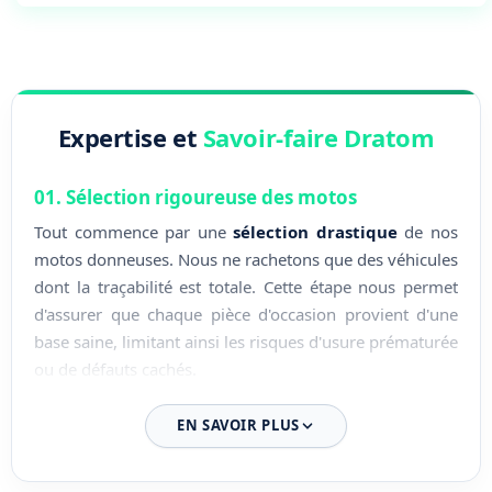
Expertise et
Savoir-faire Dratom
01. Sélection rigoureuse des motos
Tout commence par une
sélection drastique
de nos
motos donneuses. Nous ne rachetons que des véhicules
dont la traçabilité est totale. Cette étape nous permet
d'assurer que chaque pièce d'occasion provient d'une
base saine, limitant ainsi les risques d'usure prématurée
ou de défauts cachés.
02. Démontage expert en atelier
EN SAVOIR PLUS
Le démontage est effectué par nos techniciens
spécialisés au sein de nos locaux en Loire-Atlantique.