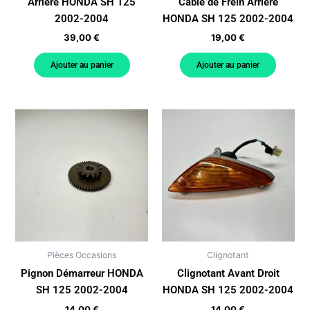
Arrière HONDA SH 125
Câble de Frein Arrière
2002-2004
HONDA SH 125 2002-2004
39,00
€
19,00
€
Ajouter au panier
Ajouter au panier
Pièces Occasions
Clignotant
Pignon Démarreur HONDA
Clignotant Avant Droit
SH 125 2002-2004
HONDA SH 125 2002-2004
14,00
€
14,00
€