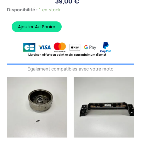
39,00
€
quantité
Disponibilité :
1 en stock
de
Variateur
Ajouter Au Panier
HONDA
SH
125
2002-
2004
Livraison offerte en point relais, sans minimum d'achat
Également compatibles avec votre moto