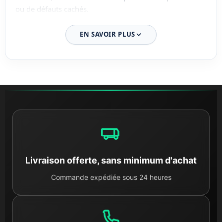
ou de défauts cachés.
02. Démontage expert en atelier
EN SAVOIR PLUS
Le démontage est effectué par nos techniciens
spécialisés au sein de nos locaux en Loire-Atlantique.
Chaque composant est retiré avec soin pour
préserver
les filetages
, les connectiques et les surfaces sensibles.
Cette rigueur technique garantit l'intégrité parfaite des
pièces et facilite leur installation sur votre machine.
03. Nettoyage et traitement des pièces
Une fois démontée, chaque pièce subit un processus de
Livraison offerte, sans minimum d'achat
nettoyage intensif
. Nous utilisons des solutions de
dégraissage professionnelles pour retirer tous les
Commande expédiée sous 24 heures
résidus de route. Ce traitement permet non seulement
de vous livrer une pièce propre, mais surtout de
détecter la moindre micro-fissure invisible sur un