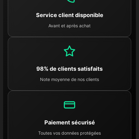
élément sale.
Service client disponible
04. Contrôle technique individuel
Avant et après achat
La sécurité est notre priorité. Chaque pièce est
testée
manuellement
: vérification des tensions électriques
pour les organes électroniques, tests d'alignement pour
la partie cycle et contrôle d'étanchéité. Si une pièce ne
répond pas à nos critères de performance, elle n'est
jamais mise en vente sur notre site.
98% de clients satisfaits
Note moyenne de nos clients
05. Un engagement écologique et
responsable
Choisir Dratom Parts, c'est privilégier l'
économie
circulaire
. Vous redonnez vie à votre moto avec des
pièces d'origine constructeur tout en réduisant
l'empreinte carbone liée à la fabrication de pièces
Paiement sécurisé
neuves. C'est une solution à la fois économique pour
Toutes vos données protégées
votre budget et bénéfique pour l'environnement.