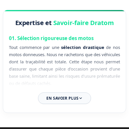
Expertise et
Savoir-faire Dratom
01. Sélection rigoureuse des motos
Tout commence par une
sélection drastique
de nos
motos donneuses. Nous ne rachetons que des véhicules
dont la traçabilité est totale. Cette étape nous permet
d'assurer que chaque pièce d'occasion provient d'une
base saine, limitant ainsi les risques d'usure prématurée
ou de défauts cachés.
02. Démontage expert en atelier
EN SAVOIR PLUS
Le démontage est effectué par nos techniciens
spécialisés au sein de nos locaux en Loire-Atlantique.
Chaque composant est retiré avec soin pour
préserver
les filetages
, les connectiques et les surfaces sensibles.