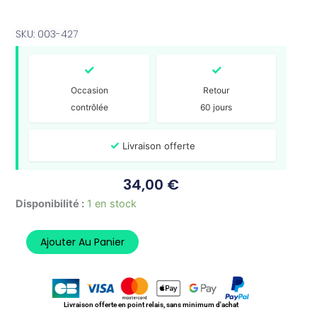
SKU: 003-427
✓
✓
Occasion
Retour
contrôlée
60 jours
✓
Livraison offerte
34,00
€
quantité
Disponibilité :
1 en stock
de
SUPPORT
Ajouter Au Panier
MOTEUR
QUADRO
350
QV3
2018-
Livraison offerte en point relais, sans minimum d'achat
2019