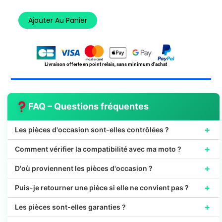
de
Roulement
Ajouter Au Panier
HONDA
96100-
6305000
Livraison offerte en point relais, sans minimum d'achat
FAQ – Questions fréquentes
+
Les pièces d'occasion sont-elles contrôlées ?
+
Comment vérifier la compatibilité avec ma moto ?
+
D'où proviennent les pièces d'occasion ?
+
Puis-je retourner une pièce si elle ne convient pas ?
+
Les pièces sont-elles garanties ?