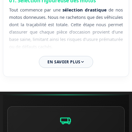
01. Sélection rigoureuse des motos
Tout commence par une
sélection drastique
de nos
motos donneuses. Nous ne rachetons que des véhicules
dont la traçabilité est totale. Cette étape nous permet
d'assurer que chaque pièce d'occasion provient d'une
base saine, limitant ainsi les risques d'usure prématurée
ou de défauts cachés.
02. Démontage expert en atelier
EN SAVOIR PLUS
Le démontage est effectué par nos techniciens
spécialisés au sein de nos locaux en Loire-Atlantique.
Chaque composant est retiré avec soin pour
préserver
les filetages
, les connectiques et les surfaces sensibles.
Cette rigueur technique garantit l'intégrité parfaite des
pièces et facilite leur installation sur votre machine.
03. Nettoyage et traitement des pièces
Une fois démontée, chaque pièce subit un processus de