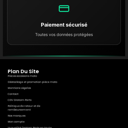
Choisir Dratom Parts, c'est privilégier l'
économie
circulaire
. Vous redonnez vie à votre moto avec des
pièces d'origine constructeur tout en réduisant
l'empreinte carbone liée à la fabrication de pièces
Paiement sécurisé
neuves. C'est une solution à la fois économique pour
Toutes vos données protégées
votre budget et bénéfique pour l'environnement.
Plan Du Site
Pièces occasions moto
Déstockage et promotion pièce moto
Mentions Légales
Contact
CGV Dratom Parts
Politique de retour et de
remboursement
Nos marques
Mon compte
La qualité Dratom Parts en toute