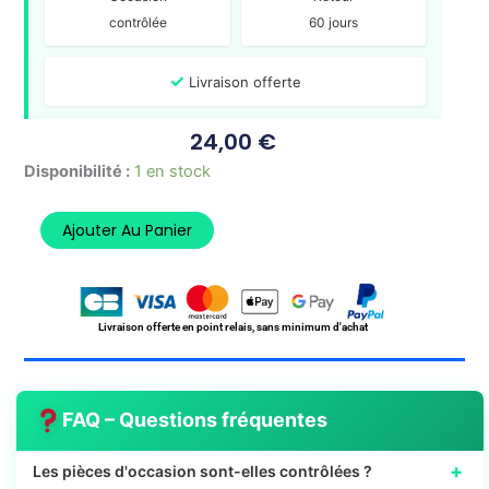
contrôlée
60 jours
✓
Livraison offerte
24,00
€
quantité
Disponibilité :
1 en stock
de
Reservoir
Ajouter Au Panier
PEUGEOT
LUDIX
50
2006-
2014
Livraison offerte en point relais, sans minimum d'achat
FAQ – Questions fréquentes
+
Les pièces d'occasion sont-elles contrôlées ?