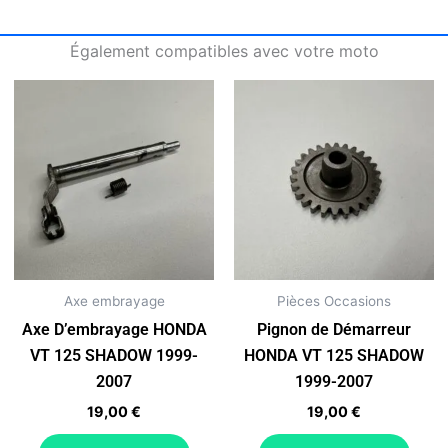
2007
Également compatibles avec votre moto
Axe embrayage
Pièces Occasions
Axe D’embrayage HONDA
Pignon de Démarreur
VT 125 SHADOW 1999-
HONDA VT 125 SHADOW
2007
1999-2007
19,00
€
19,00
€