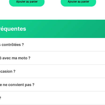
Ajouter au panier
Ajouter au panier
réquentes
s contrôlées ?
té avec ma moto ?
ccasion ?
le ne convient pas ?
?