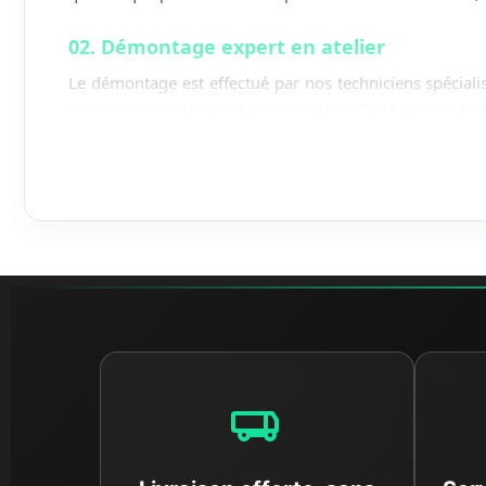
02. Démontage expert en atelier
Le démontage est effectué par nos techniciens spéciali
connectiques et les surfaces sensibles. Cette rigueur techn
03. Nettoyage et traitement des pièces
Une fois démontée, chaque pièce subit un processus d
Ce traitement permet non seulement de vous livrer une p
04. Contrôle technique individuel
La sécurité est notre priorité. Chaque pièce est
testée
cycle et contrôle d'étanchéité. Si une pièce ne répond pa
05. Un engagement écologique et respons
Choisir Dratom Parts, c'est privilégier l'
économie circu
la fabrication de pièces neuves. C'est une solution à l