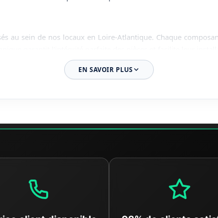
sés au sein de nos locaux en Loire-Atlantique. Chaque composan
ique garantit l'intégrité parfaite des pièces et facilite leur insta
EN SAVOIR PLUS
e
nettoyage intensif
. Nous utilisons des solutions de dégraissag
ièce propre, mais surtout de détecter la moindre micro-fissure in
 manuellement
: vérification des tensions électriques pour les
s à nos critères de performance, elle n'est jamais mise en vente su
able
laire
. Vous redonnez vie à votre moto avec des pièces d'origine c
a fois économique pour votre budget et bénéfique pour l'environne