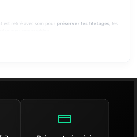
t est retiré avec soin pour
préserver les filetages
, les
llation sur votre machine.
e professionnelles pour retirer tous les résidus de route.
visible sur un élément sale.
 organes électroniques, tests d'alignement pour la partie
r notre site.
onstructeur tout en réduisant l'empreinte carbone liée à
ment.