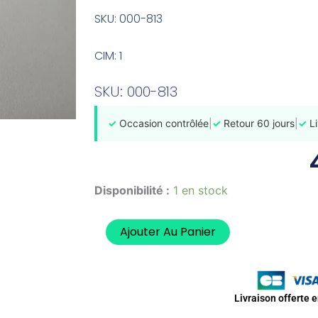
SKU: 000-813
CIM: 1
SKU: 000-813
✓
Occasion contrôlée
|
✓
Retour 60 jours
|
✓
Li
quantité
Disponibilité :
1 en stock
de
Pompe
A
Ajouter Au Panier
Huile
HONDA
VT
125
Livraison offerte 
SHADOW
1999-