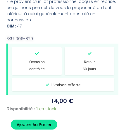
Elle provient d’un lot professionnel acquis en reprise,
ce qui nous permet de vous la proposer à un tarif
inférieur à celui généralement constaté en
concession.
CIM:
47
SKU: 006-829
✓
✓
Occasion
Retour
contrôlée
60 jours
✓
Livraison offerte
14,00
€
quantité
Disponibilité :
1 en stock
de
Plaquettes
Ajouter Au Panier
de