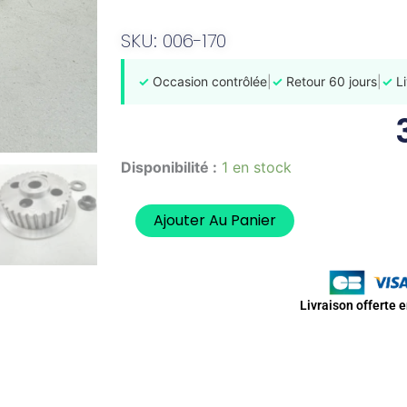
SKU: 006-170
✓
Occasion contrôlée
|
✓
Retour 60 jours
|
✓
Li
quantité
Disponibilité :
1 en stock
de
NOIX
EMBRAYAGE
Ajouter Au Panier
CYCLONE
Z2
125
2017-
Livraison offerte 
2019