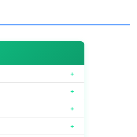
+
+
+
+