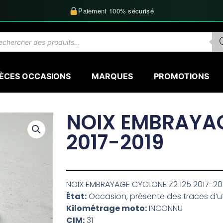
Paiement 100% sécurisé
herche
uits
IÈCES OCCASIONS
MARQUES
PROMOTIONS
NOIX EMBRAYAG
2017-2019
NOIX EMBRAYAGE CYCLONE Z2 125 2017-20
État:
Occasion, présente des traces d’uti
Kilométrage moto:
INCONNU
CIM:
31