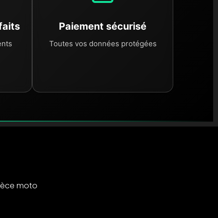
onstructeur tout en réduisant l'empreinte carbone liée à
ment.
faits
Paiement sécurisé
ents
Toutes vos données protégées
ièce moto