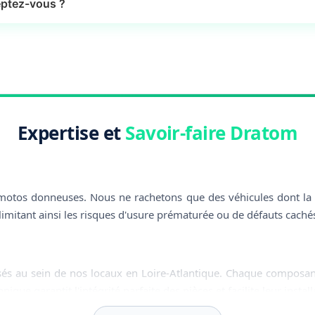
ptez-vous ?
Expertise et
Savoir-faire Dratom
otos donneuses. Nous ne rachetons que des véhicules dont la tra
limitant ainsi les risques d'usure prématurée ou de défauts caché
sés au sein de nos locaux en Loire-Atlantique. Chaque composan
ique garantit l'intégrité parfaite des pièces et facilite leur insta