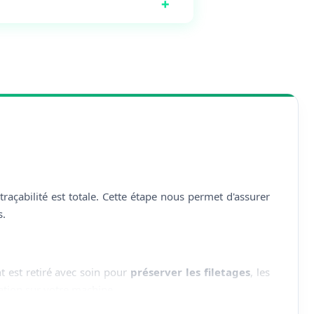
+
çabilité est totale. Cette étape nous permet d'assurer
s.
t est retiré avec soin pour
préserver les filetages
, les
llation sur votre machine.