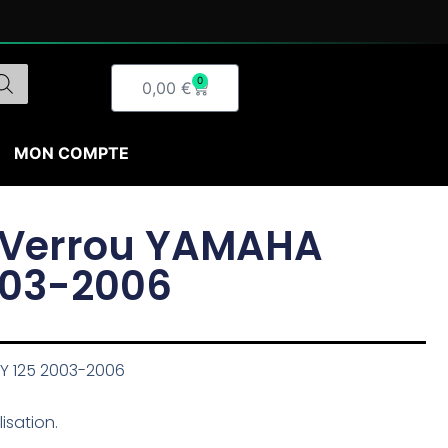
0
Panier
0,00
€
MON COMPTE
e Verrou YAMAHA
003-2006
Y 125 2003-2006
isation.