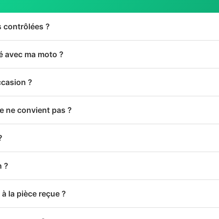
s contrôlées ?
té avec ma moto ?
ccasion ?
le ne convient pas ?
?
n ?
à la pièce reçue ?