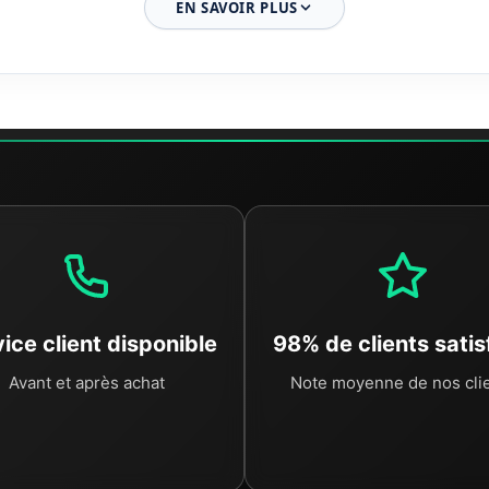
EN SAVOIR PLUS
e
nettoyage intensif
. Nous utilisons des solutions de dégraissag
ièce propre, mais surtout de détecter la moindre micro-fissure in
 manuellement
: vérification des tensions électriques pour les
s à nos critères de performance, elle n'est jamais mise en vente su
able
laire
. Vous redonnez vie à votre moto avec des pièces d'origine c
a fois économique pour votre budget et bénéfique pour l'environne
ice client disponible
98% de clients satis
Avant et après achat
Note moyenne de nos cli