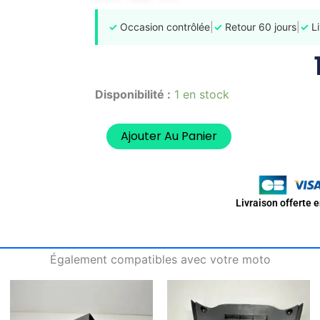
✓
Occasion contrôlée
|
✓
Retour 60 jours
|
✓
Li
quantité
Disponibilité :
1 en stock
de
Loquet
de
Ajouter Au Panier
Selle
Verrou
YAMAHA
MAJESTY
Livraison offerte 
125
2003-
2006
Également compatibles avec votre moto