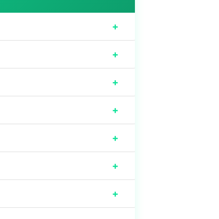
+
+
+
+
+
+
+