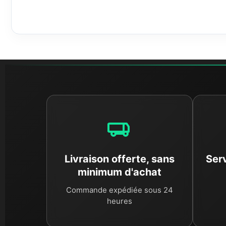
03. Nettoyage et traitement des pièces
Une fois démontée, chaque pièce subit un processus d
Ce traitement permet non seulement de vous livrer une p
04. Contrôle technique individuel
La sécurité est notre priorité. Chaque pièce est
testée
cycle et contrôle d'étanchéité. Si une pièce ne répond pa
05. Un engagement écologique et respons
Choisir Dratom Parts, c'est privilégier l'
économie circu
la fabrication de pièces neuves. C'est une solution à l
Livraison offerte, sans
Serv
minimum d'achat
Commande expédiée sous 24
heures