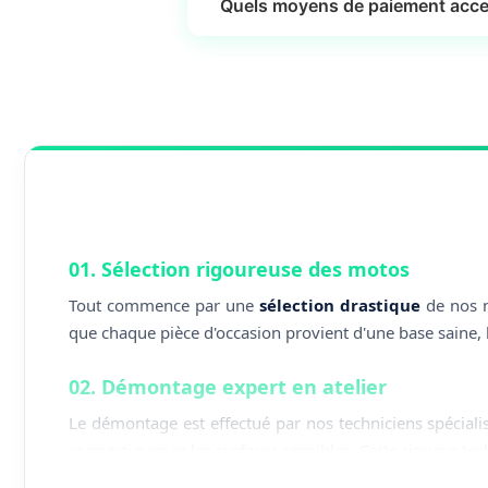
Quels moyens de paiement acce
01. Sélection rigoureuse des motos
Tout commence par une
sélection drastique
de nos m
que chaque pièce d'occasion provient d'une base saine, 
02. Démontage expert en atelier
Le démontage est effectué par nos techniciens spéciali
connectiques et les surfaces sensibles. Cette rigueur techn