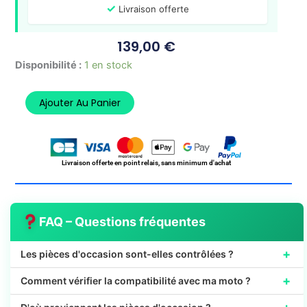
✓
Livraison offerte
139,00
€
quantité
Disponibilité :
1 en stock
de
Fourchettes
Ajouter Au Panier
Boite
de
Vitesses
Officiel
YAMAHA
Livraison offerte en point relais, sans minimum d'achat
TZR
50
FAQ – Questions fréquentes
+
Les pièces d'occasion sont-elles contrôlées ?
+
Comment vérifier la compatibilité avec ma moto ?