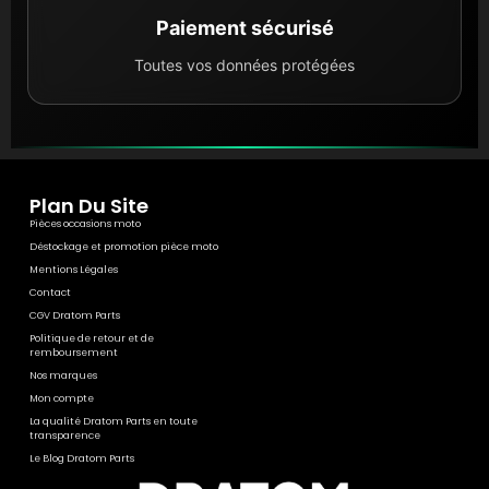
l'empreinte carbone liée à la fabrication de pièces
Paiement sécurisé
neuves. C'est une solution à la fois économique pour
Toutes vos données protégées
votre budget et bénéfique pour l'environnement.
Plan Du Site
Pièces occasions moto
Déstockage et promotion pièce moto
Mentions Légales
Contact
CGV Dratom Parts
Politique de retour et de
remboursement
Nos marques
Mon compte
La qualité Dratom Parts en toute
transparence
Le Blog Dratom Parts