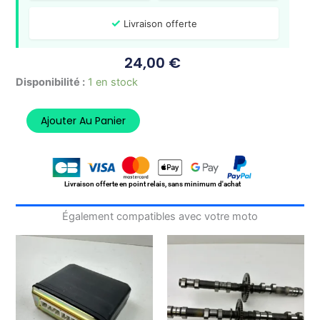
✓
Livraison offerte
24,00
€
quantité
Disponibilité :
1 en stock
de
Faisceau
Ajouter Au Panier
Centrale
Abs
YAMAHA
FJ
1200
Livraison offerte en point relais, sans minimum d'achat
3CX
1988-
Également compatibles avec votre moto
1994