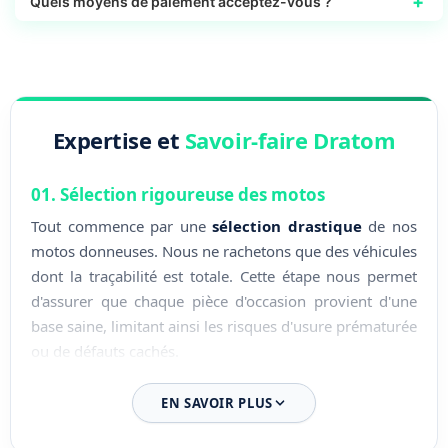
+
Quels moyens de paiement acceptez-vous ?
Expertise et
Savoir-faire Dratom
01. Sélection rigoureuse des motos
Tout commence par une
sélection drastique
de nos
motos donneuses. Nous ne rachetons que des véhicules
dont la traçabilité est totale. Cette étape nous permet
d'assurer que chaque pièce d'occasion provient d'une
base saine, limitant ainsi les risques d'usure prématurée
ou de défauts cachés.
02. Démontage expert en atelier
EN SAVOIR PLUS
Le démontage est effectué par nos techniciens