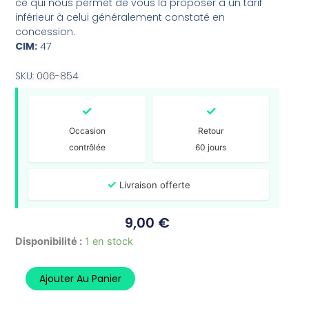
ce qui nous permet de vous la proposer à un tarif
inférieur à celui généralement constaté en
concession.
CIM:
47
SKU: 006-854
✓
✓
Occasion
Retour
contrôlée
60 jours
✓
Livraison offerte
9,00
€
quantité
Disponibilité :
1 en stock
de
Entretoises
Ajouter Au Panier
SYM
22132-
H6T-