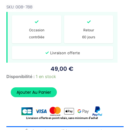
SKU: 008-788
✓
✓
Occasion
Retour
contrôlée
60 jours
✓
Livraison offerte
49,00
€
quantité
Disponibilité :
1 en stock
de
Carénage
Ajouter Au Panier
Écope
Gauche
Droite
DERBI
SENDA
Livraison offerte en point relais, sans minimum d'achat
125
BAJA