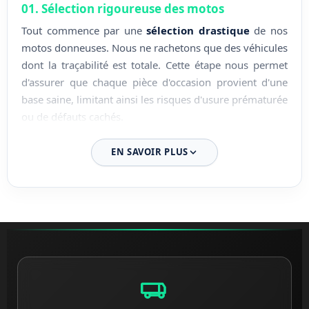
01. Sélection rigoureuse des motos
Tout commence par une
sélection drastique
de nos
motos donneuses. Nous ne rachetons que des véhicules
dont la traçabilité est totale. Cette étape nous permet
d'assurer que chaque pièce d'occasion provient d'une
base saine, limitant ainsi les risques d'usure prématurée
ou de défauts cachés.
02. Démontage expert en atelier
EN SAVOIR PLUS
Le démontage est effectué par nos techniciens
spécialisés au sein de nos locaux en Loire-Atlantique.
Chaque composant est retiré avec soin pour
préserver
les filetages
, les connectiques et les surfaces sensibles.
Cette rigueur technique garantit l'intégrité parfaite des
pièces et facilite leur installation sur votre machine.
03. Nettoyage et traitement des pièces