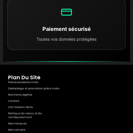
Choisir Dratom Parts, c'est privilégier l'
économie
circulaire
. Vous redonnez vie à votre moto avec des
pièces d'origine constructeur tout en réduisant
l'empreinte carbone liée à la fabrication de pièces
Paiement sécurisé
neuves. C'est une solution à la fois économique pour
Toutes vos données protégées
votre budget et bénéfique pour l'environnement.
Plan Du Site
Pièces occasions moto
Déstockage et promotion pièce moto
Mentions Légales
Contact
CGV Dratom Parts
Politique de retour et de
remboursement
Nos marques
Mon compte