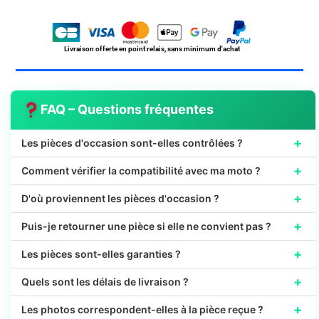
de
Caisse
SYM
83520-
Livraison offerte en point relais, sans minimum d'achat
HMA-
0000
FAQ – Questions fréquentes
+
Les pièces d'occasion sont-elles contrôlées ?
+
Comment vérifier la compatibilité avec ma moto ?
+
D'où proviennent les pièces d'occasion ?
+
Puis-je retourner une pièce si elle ne convient pas ?
+
Les pièces sont-elles garanties ?
+
Quels sont les délais de livraison ?
+
Les photos correspondent-elles à la pièce reçue ?