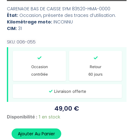
CARENAGE BAS DE CAISSE SYM 83520-HMA-0000
État:
Occasion, présente des traces d’utilisation.
Kilométrage moto:
INCONNU
CIM:
31
SKU: 006-055
✓
✓
Occasion
Retour
contrôlée
60 jours
✓
Livraison offerte
49,00
€
quantité
Disponibilité :
1 en stock
de
Carenage
Ajouter Au Panier
Bas