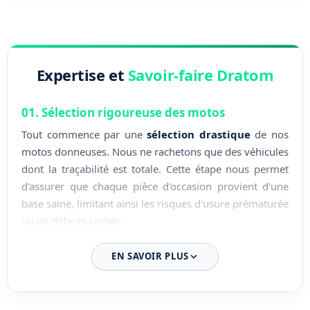
Expertise et
Savoir-faire Dratom
01. Sélection rigoureuse des motos
Tout commence par une
sélection drastique
de nos
motos donneuses. Nous ne rachetons que des véhicules
dont la traçabilité est totale. Cette étape nous permet
d'assurer que chaque pièce d'occasion provient d'une
base saine, limitant ainsi les risques d'usure prématurée
ou de défauts cachés.
02. Démontage expert en atelier
EN SAVOIR PLUS
Le démontage est effectué par nos techniciens
spécialisés au sein de nos locaux en Loire-Atlantique.