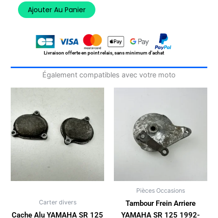
Cache
Ajouter Au Panier
Carter
Distribution
YAMAHA
SR
125
Livraison offerte en point relais, sans minimum d'achat
1992-
1996
Également compatibles avec votre moto
Pièces Occasions
Carter divers
Tambour Frein Arriere
Cache Alu YAMAHA SR 125
YAMAHA SR 125 1992-