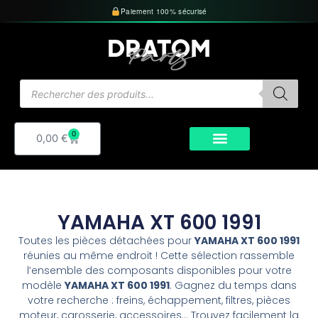
Aller
Paiement 100% sécurisé
au
contenu
Recherche
de
produits
0
Panier
0,00
€
YAMAHA XT 600 1991
Toutes les pièces détachées pour
YAMAHA XT 600 1991
réunies au même endroit ! Cette sélection rassemble
l’ensemble des composants disponibles pour votre
modèle
YAMAHA XT 600 1991
. Gagnez du temps dans
votre recherche : freins, échappement, filtres, pièces
moteur, carosserie, accessoires… Trouvez facilement la