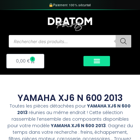
Aller
Paiement 100% sécurisé
au
contenu
Recherche
de
produits
0
Panier
0,00
€
YAMAHA XJ6 N 600 2013
Toutes les pièces détachées pour
YAMAHA XJ6 N 600
2013
réunies au même endroit ! Cette sélection
rassemble l’ensemble des composants disponibles
pour votre modèle
YAMAHA XJ6 N 600 2013
. Gagnez du
temps dans votre recherche : freins, échappement,
filtres, pièces moteur, carosserie, accessoires… Trouvez