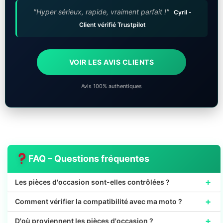
"Hyper sérieux, rapide, vraiment parfait !"
Cyril -
Client vérifié Trustpilot
VOIR LES AVIS CLIENTS
Avis 100% authentiques
FAQ – Questions fréquentes
+
Les pièces d'occasion sont-elles contrôlées ?
+
Comment vérifier la compatibilité avec ma moto ?
+
D'où proviennent les pièces d'occasion ?