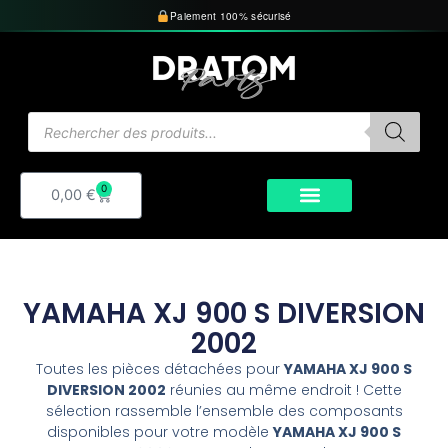
Aller
Paiement 100% sécurisé
au
contenu
Recherche
de
produits
0
Panier
0,00
€
YAMAHA XJ 900 S DIVERSION
2002
Toutes les pièces détachées pour
YAMAHA XJ 900 S
DIVERSION 2002
réunies au même endroit ! Cette
sélection rassemble l’ensemble des composants
disponibles pour votre modèle
YAMAHA XJ 900 S