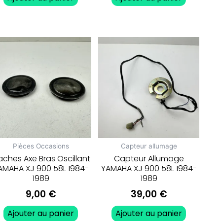
Pièces Occasions
Capteur allumage
ches Axe Bras Oscillant
Capteur Allumage
AMAHA XJ 900 58L 1984-
YAMAHA XJ 900 58L 1984-
1989
1989
9,00
€
39,00
€
Ajouter au panier
Ajouter au panier