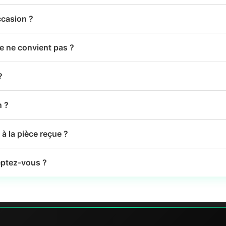
ccasion ?
le ne convient pas ?
?
n ?
à la pièce reçue ?
ptez-vous ?