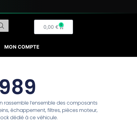
0
Panier
0,00
€
MON COMPTE
1989
ion rassemble l’ensemble des composants
ins, échappement, filtres, pièces moteur,
tock dédié à ce véhicule.