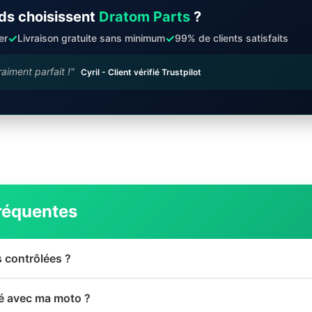
ds choisissent
Dratom Parts
?
✓
✓
er
Livraison gratuite sans minimum
99% de clients satisfaits
raiment parfait !"
Cyril - Client vérifié Trustpilot
réquentes
s contrôlées ?
té avec ma moto ?