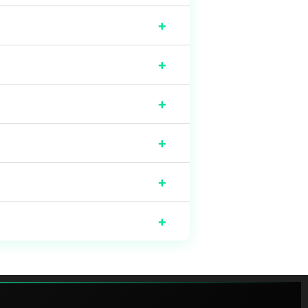
+
+
+
+
+
+