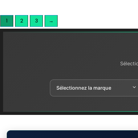
1
2
3
→
Sélecti