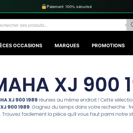
Paiement 100% sécurisé
herche
uits
IÈCES OCCASIONS
MARQUES
PROMOTIONS
AHA XJ 900 
A XJ 900 1989
réunies au même endroit ! Cette sélect
XJ 900 1989
. Gagnez du temps dans votre recherche : fre
 Trouvez facilement la pièce qu’il vous faut parmi notre s