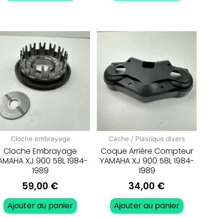
Cloche embrayage
Cache / Plastique divers
Cloche Embrayage
Coque Arrière Compteur
AMAHA XJ 900 58L 1984-
YAMAHA XJ 900 58L 1984-
1989
1989
59,00
€
34,00
€
Ajouter au panier
Ajouter au panier