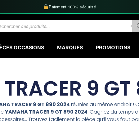
Paiement 100% sécurisé
herche
uits
IÈCES OCCASIONS
MARQUES
PROMOTIONS
TRACER 9 GT 
HA TRACER 9 GT 890 2024
réunies au même endroit ! C
le
YAMAHA TRACER 9 GT 890 2024
. Gagnez du temps da
 accessoires… Trouvez facilement la pièce qu’il vous faut pa