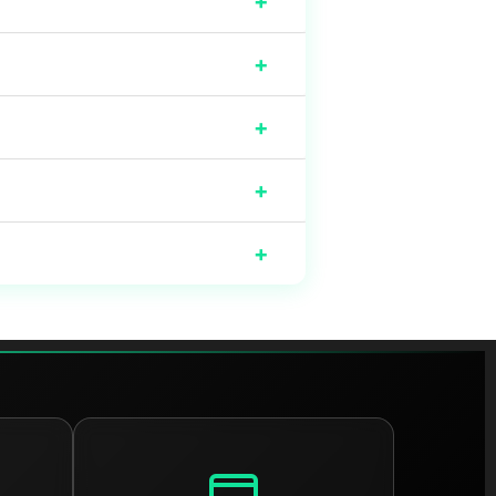
+
+
+
+
+