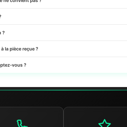
le ne convient pas ?
?
n ?
à la pièce reçue ?
ptez-vous ?