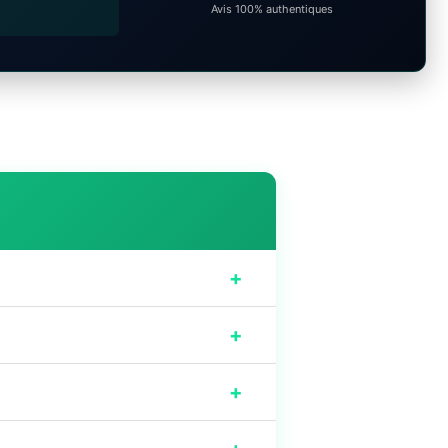
Avis 100% authentiques
+
+
+