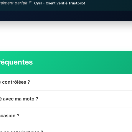
raiment parfait !"
Cyril - Client vérifié Trustpilot
réquentes
s contrôlées ?
té avec ma moto ?
ccasion ?