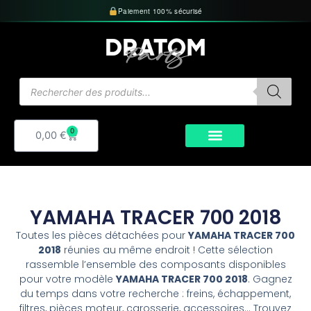
Aller
Paiement 100% sécurisé
au
contenu
Recherche
de
produits
0
Panier
0,00
€
YAMAHA TRACER 700 2018
Toutes les pièces détachées pour
YAMAHA TRACER 700
2018
réunies au même endroit ! Cette sélection
rassemble l’ensemble des composants disponibles
pour votre modèle
YAMAHA TRACER 700 2018
. Gagnez
du temps dans votre recherche : freins, échappement,
filtres, pièces moteur, carosserie, accessoires… Trouvez