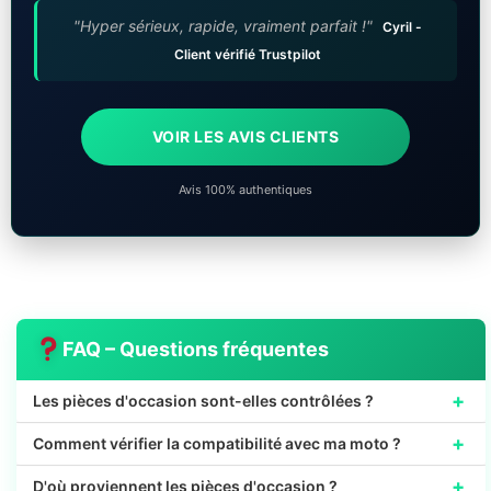
"Hyper sérieux, rapide, vraiment parfait !"
Cyril -
Client vérifié Trustpilot
VOIR LES AVIS CLIENTS
Avis 100% authentiques
FAQ – Questions fréquentes
+
Les pièces d'occasion sont-elles contrôlées ?
+
Comment vérifier la compatibilité avec ma moto ?
+
D'où proviennent les pièces d'occasion ?