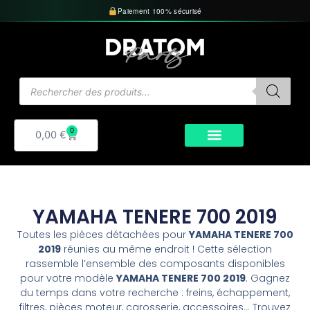
Aller
Paiement 100% sécurisé
au
contenu
Recherche
de
produits
0
Panier
0,00
€
YAMAHA TENERE 700 2019
Toutes les pièces détachées pour
YAMAHA TENERE 700
2019
réunies au même endroit ! Cette sélection
rassemble l’ensemble des composants disponibles
pour votre modèle
YAMAHA TENERE 700 2019
. Gagnez
du temps dans votre recherche : freins, échappement,
filtres, pièces moteur, carosserie, accessoires… Trouvez