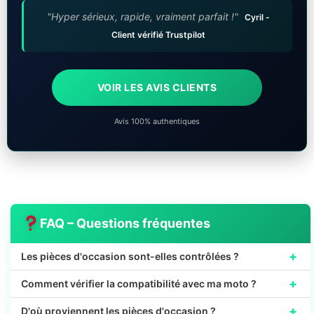
"Hyper sérieux, rapide, vraiment parfait !"
Cyril -
Client vérifié Trustpilot
VOIR LES AVIS CLIENTS
Avis 100% authentiques
FAQ – Questions fréquentes
+
Les pièces d'occasion sont-elles contrôlées ?
+
Comment vérifier la compatibilité avec ma moto ?
+
D'où proviennent les pièces d'occasion ?