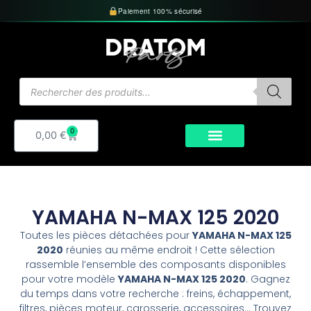
Aller
Paiement 100% sécurisé
au
contenu
Recherche
de
produits
0
Panier
0,00
€
YAMAHA N-MAX 125 2020
Toutes les pièces détachées pour
YAMAHA N-MAX 125
2020
réunies au même endroit ! Cette sélection
rassemble l’ensemble des composants disponibles
pour votre modèle
YAMAHA N-MAX 125 2020
. Gagnez
du temps dans votre recherche : freins, échappement,
filtres, pièces moteur, carosserie, accessoires… Trouvez