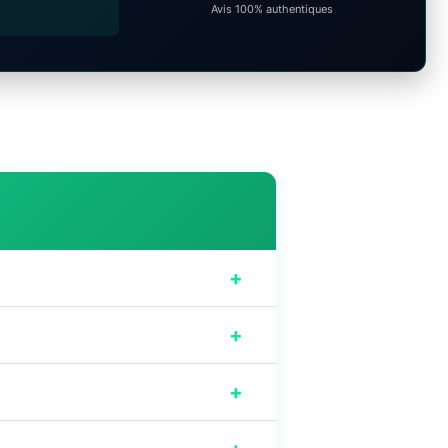
Avis 100% authentiques
+
+
+