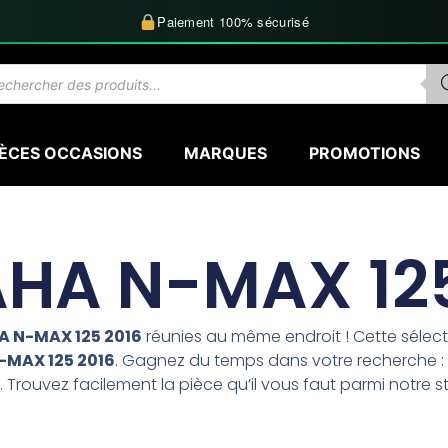
Paiement 100% sécurisé
herche
uits
IÈCES OCCASIONS
MARQUES
PROMOTIONS
HA N-MAX 125
 N-MAX 125 2016
réunies au même endroit ! Cette séle
MAX 125 2016
. Gagnez du temps dans votre recherche : f
 Trouvez facilement la pièce qu’il vous faut parmi notre s