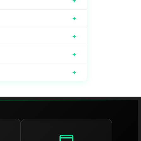
+
+
+
+
+