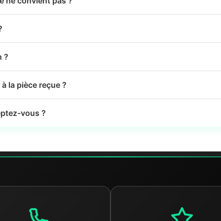
le ne convient pas ?
?
n ?
à la pièce reçue ?
ptez-vous ?