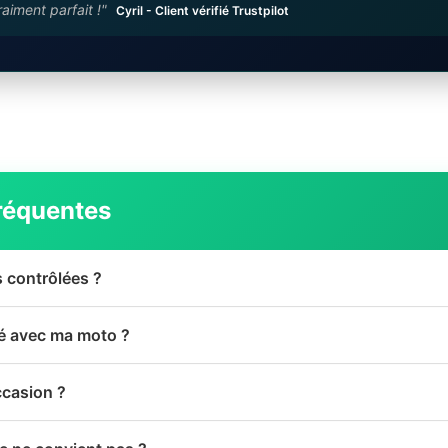
raiment parfait !"
Cyril - Client vérifié Trustpilot
réquentes
s contrôlées ?
té avec ma moto ?
ccasion ?