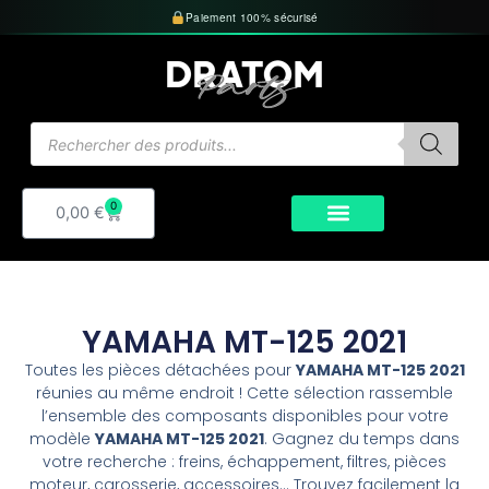
Aller
Paiement 100% sécurisé
au
contenu
Recherche
de
produits
0
Panier
0,00
€
YAMAHA MT-125 2021
Toutes les pièces détachées pour
YAMAHA MT-125 2021
réunies au même endroit ! Cette sélection rassemble
l’ensemble des composants disponibles pour votre
modèle
YAMAHA MT-125 2021
. Gagnez du temps dans
votre recherche : freins, échappement, filtres, pièces
moteur, carosserie, accessoires… Trouvez facilement la