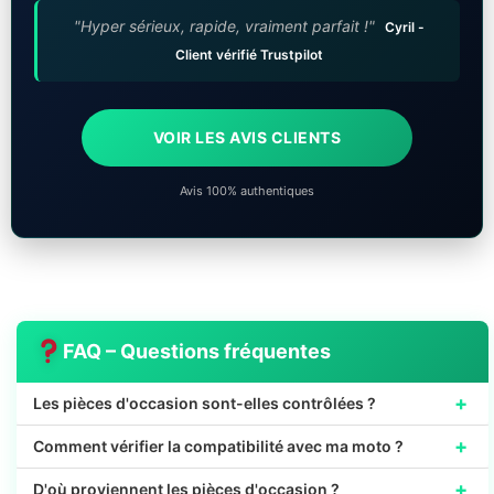
"Hyper sérieux, rapide, vraiment parfait !"
Cyril -
Client vérifié Trustpilot
VOIR LES AVIS CLIENTS
Avis 100% authentiques
FAQ – Questions fréquentes
+
Les pièces d'occasion sont-elles contrôlées ?
+
Comment vérifier la compatibilité avec ma moto ?
+
D'où proviennent les pièces d'occasion ?