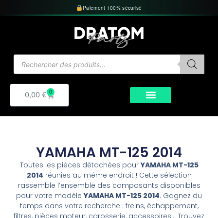
Aller
Paiement 100% sécurisé
au
contenu
Recherche
de
produits
0
Panier
0,00
€
YAMAHA MT-125 2014
Toutes les pièces détachées pour
YAMAHA MT-125
2014
réunies au même endroit ! Cette sélection
rassemble l’ensemble des composants disponibles
pour votre modèle
YAMAHA MT-125 2014
. Gagnez du
temps dans votre recherche : freins, échappement,
filtres, pièces moteur, carosserie, accessoires… Trouvez