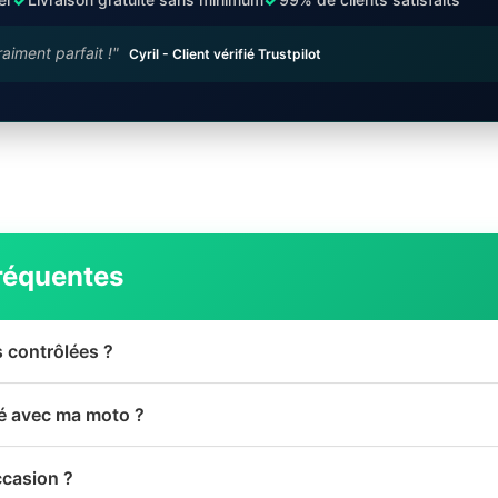
raiment parfait !"
Cyril - Client vérifié Trustpilot
réquentes
s contrôlées ?
té avec ma moto ?
ccasion ?