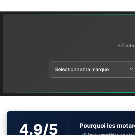
Sélecti
4.9/5
Pourquoi les motar
✓
Pièces contrôlées en ateli