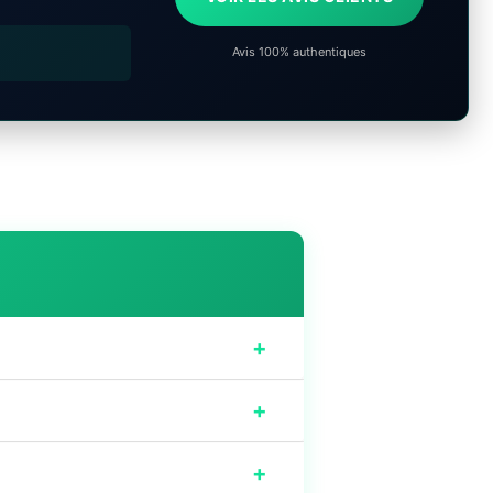
Avis 100% authentiques
+
+
+