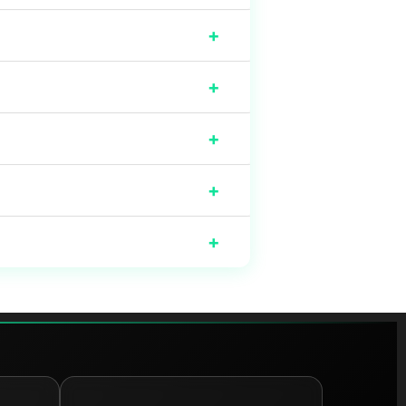
+
+
+
+
+