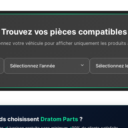
Trouvez vos pièces compatibles
onnez votre véhicule pour afficher uniquement les produits
ds choisissent
Dratom Parts
?
✓
✓
er
Livraison gratuite sans minimum
99% de clients satisfaits