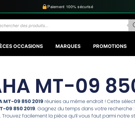
Paiement 100% sécurisé
herche
uits
IÈCES OCCASIONS
MARQUES
PROMOTIONS
HA MT-09 850
 MT-09 850 2019
réunies au même endroit ! Cette séle
-09 850 2019
. Gagnez du temps dans votre recherche : f
 Trouvez facilement la pièce qu’il vous faut parmi notre s