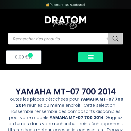
Aller
Paiement 100% sécurisé
au
contenu
Recherche
de
produits
0
Panier
0,00
€
YAMAHA MT-07 700 2014
Toutes les pièces détachées pour
YAMAHA MT-07 700
2014
réunies au même endroit ! Cette sélection
rassemble l’ensemble des composants disponibles
pour votre modèle
YAMAHA MT-07 700 2014
. Gagnez
du temps dans votre recherche : freins, échappement,
filtres, pièces moteur, carosserie, accessoires… Trouvez