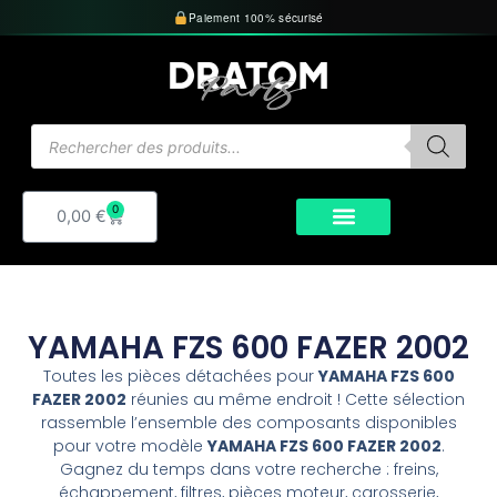
Aller
Paiement 100% sécurisé
au
contenu
Recherche
de
produits
0
Panier
0,00
€
YAMAHA FZS 600 FAZER 2002
Toutes les pièces détachées pour
YAMAHA FZS 600
FAZER 2002
réunies au même endroit ! Cette sélection
rassemble l’ensemble des composants disponibles
pour votre modèle
YAMAHA FZS 600 FAZER 2002
.
Gagnez du temps dans votre recherche : freins,
échappement, filtres, pièces moteur, carosserie,