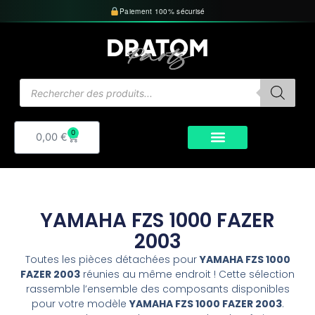
Aller
Paiement 100% sécurisé
au
contenu
Recherche
de
produits
0
Panier
0,00
€
YAMAHA FZS 1000 FAZER
2003
Toutes les pièces détachées pour
YAMAHA FZS 1000
FAZER 2003
réunies au même endroit ! Cette sélection
rassemble l’ensemble des composants disponibles
pour votre modèle
YAMAHA FZS 1000 FAZER 2003
.