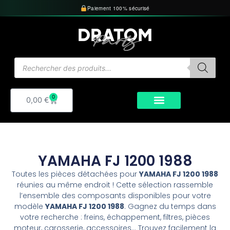
Aller
Paiement 100% sécurisé
au
contenu
Recherche
de
produits
0
Panier
0,00
€
YAMAHA FJ 1200 1988
Toutes les pièces détachées pour
YAMAHA FJ 1200 1988
réunies au même endroit ! Cette sélection rassemble
l’ensemble des composants disponibles pour votre
modèle
YAMAHA FJ 1200 1988
. Gagnez du temps dans
votre recherche : freins, échappement, filtres, pièces
moteur, carosserie, accessoires… Trouvez facilement la