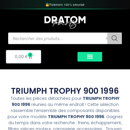
Aller
Paiement 100% sécurisé
au
contenu
Recherche
de
produits
0
Panier
0,00
€
TRIUMPH TROPHY 900 1996
Toutes les pièces détachées pour
TRIUMPH TROPHY
900 1996
réunies au même endroit ! Cette sélection
rassemble l’ensemble des composants disponibles
pour votre modèle
TRIUMPH TROPHY 900 1996
. Gagnez
du temps dans votre recherche : freins, échappement,
filtres, pièces moteur, carosserie, accessoires… Trouvez