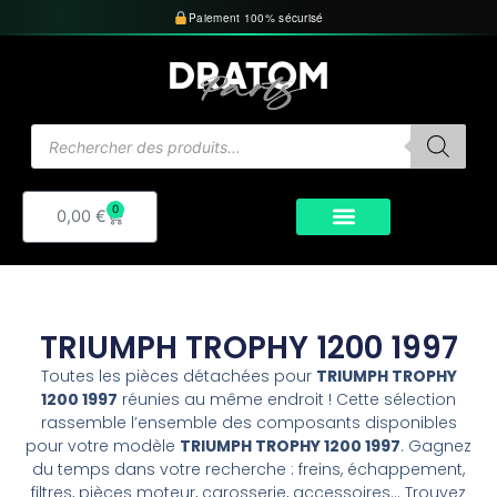
Aller
Paiement 100% sécurisé
au
contenu
Recherche
de
produits
0
Panier
0,00
€
TRIUMPH TROPHY 1200 1997
Toutes les pièces détachées pour
TRIUMPH TROPHY
1200 1997
réunies au même endroit ! Cette sélection
rassemble l’ensemble des composants disponibles
pour votre modèle
TRIUMPH TROPHY 1200 1997
. Gagnez
du temps dans votre recherche : freins, échappement,
filtres, pièces moteur, carosserie, accessoires… Trouvez