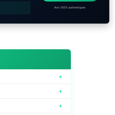
Avis 100% authentiques
+
+
+