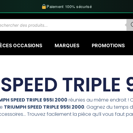
Paiement 100% sécurisé
herche
uits
IÈCES OCCASIONS
MARQUES
PROMOTIONS
SPEED TRIPLE 
MPH SPEED TRIPLE 955I 2000
réunies au même endroit ! C
le
TRIUMPH SPEED TRIPLE 955I 2000
. Gagnez du temps da
 accessoires… Trouvez facilement la pièce qu’il vous faut pa