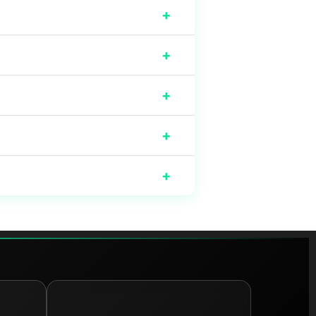
+
+
+
+
+