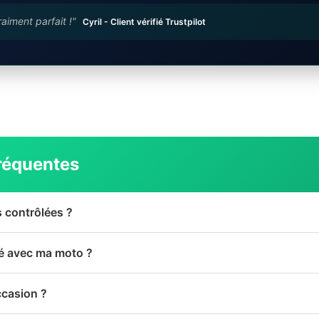
raiment parfait !"
Cyril - Client vérifié Trustpilot
réquentes
s contrôlées ?
té avec ma moto ?
ccasion ?