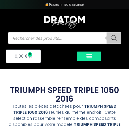
Aller
Paiement 100% sécurisé
au
contenu
Recherche
de
produits
0
Panier
0,00
€
TRIUMPH SPEED TRIPLE 1050
2016
Toutes les pièces détachées pour
TRIUMPH SPEED
TRIPLE 1050 2016
réunies au même endroit ! Cette
sélection rassemble l’ensemble des composants
disponibles pour votre modèle
TRIUMPH SPEED TRIPLE