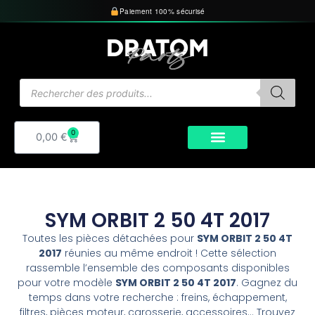
Aller
Paiement 100% sécurisé
au
contenu
Recherche
de
produits
0
Panier
0,00
€
SYM ORBIT 2 50 4T 2017
Toutes les pièces détachées pour
SYM ORBIT 2 50 4T
2017
réunies au même endroit ! Cette sélection
rassemble l’ensemble des composants disponibles
pour votre modèle
SYM ORBIT 2 50 4T 2017
. Gagnez du
temps dans votre recherche : freins, échappement,
filtres, pièces moteur, carosserie, accessoires… Trouvez