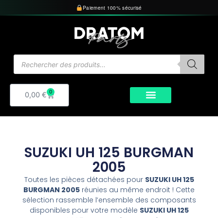
Aller
Paiement 100% sécurisé
au
contenu
Recherche
de
produits
0
Panier
0,00
€
SUZUKI UH 125 BURGMAN
2005
Toutes les pièces détachées pour
SUZUKI UH 125
BURGMAN 2005
réunies au même endroit ! Cette
sélection rassemble l’ensemble des composants
disponibles pour votre modèle
SUZUKI UH 125