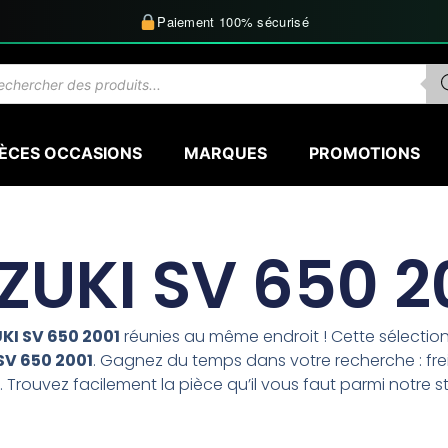
Paiement 100% sécurisé
herche
uits
IÈCES OCCASIONS
MARQUES
PROMOTIONS
ZUKI SV 650 2
KI SV 650 2001
réunies au même endroit ! Cette sélecti
SV 650 2001
. Gagnez du temps dans votre recherche : frei
 Trouvez facilement la pièce qu’il vous faut parmi notre s