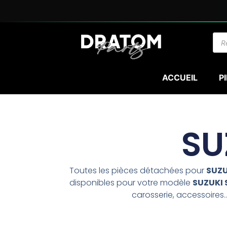
Aller
au
contenu
Rec
de
prod
ACCUEIL
P
SU
Toutes les pièces détachées pour
SUZU
disponibles pour votre modèle
SUZUKI 
carosserie, accessoires…