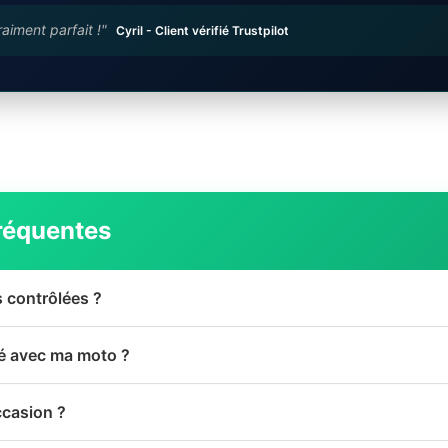
raiment parfait !"
Cyril - Client vérifié Trustpilot
réquentes
s contrôlées ?
té avec ma moto ?
ccasion ?