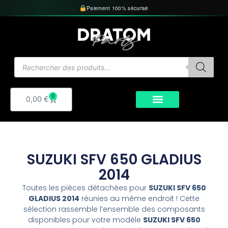
Aller
Paiement 100% sécurisé
au
contenu
Recherche
de
produits
0
Panier
0,00
€
SUZUKI SFV 650 GLADIUS
2014
Toutes les pièces détachées pour
SUZUKI SFV 650
GLADIUS 2014
réunies au même endroit ! Cette
sélection rassemble l’ensemble des composants
disponibles pour votre modèle
SUZUKI SFV 650