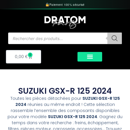
Aller
Paiement 100% sécurisé
au
contenu
Recherche
de
produits
0
Panier
0,00
€
SUZUKI GSX-R 125 2024
Toutes les pièces détachées pour
SUZUKI GSX-R 125
2024
réunies au même endroit ! Cette sélection
rassemble l’ensemble des composants disponibles
pour votre modèle
SUZUKI GSX-R 125 2024
. Gagnez du
temps dans votre recherche : freins, échappement,
filtres, pièces moteur, carosserie, accessoires… Trouvez