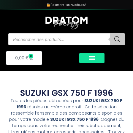
Aller
Paiement 100% sécurisé
au
contenu
Recherche
de
produits
0
Panier
0,00
€
SUZUKI GSX 750 F 1996
Toutes les pièces détachées pour
SUZUKI GSX 750 F
1996
réunies au même endroit ! Cette sélection
rassemble l’ensemble des composants disponibles
pour votre modèle
SUZUKI GSX 750 F 1996
. Gagnez du
temps dans votre recherche : freins, échappement,
filtres, pièces moteur, carosserie, accessoires… Trouvez