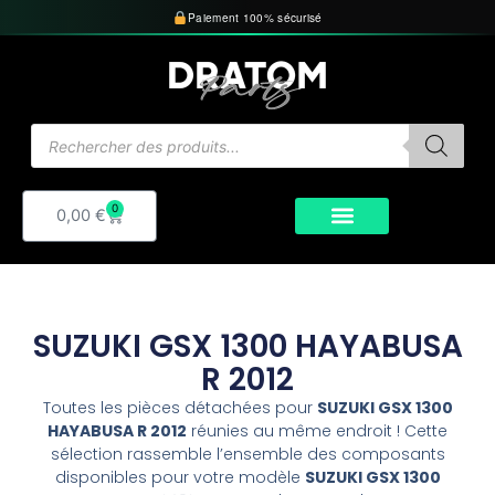
Aller
Paiement 100% sécurisé
au
contenu
Recherche
de
produits
0
Panier
0,00
€
SUZUKI GSX 1300 HAYABUSA
R 2012
Toutes les pièces détachées pour
SUZUKI GSX 1300
HAYABUSA R 2012
réunies au même endroit ! Cette
sélection rassemble l’ensemble des composants
disponibles pour votre modèle
SUZUKI GSX 1300