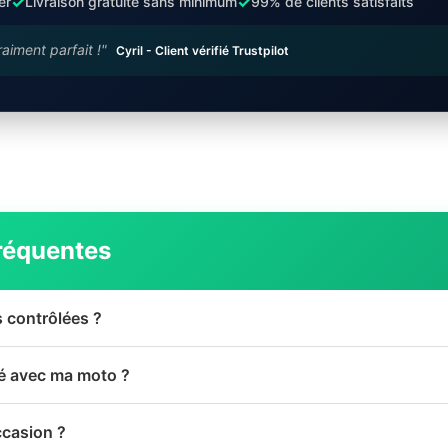
✓
✓
er
Livraison gratuite sans minimum
99% de clients satisfaits
raiment parfait !"
Cyril - Client vérifié Trustpilot
réquentes
s contrôlées ?
té avec ma moto ?
ccasion ?