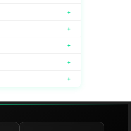
+
+
+
+
+