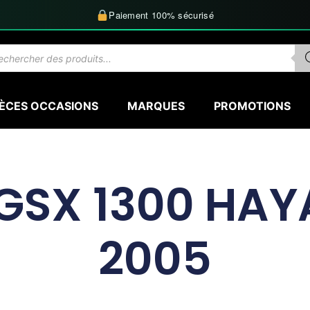
Paiement 100% sécurisé
herche
uits
IÈCES OCCASIONS
MARQUES
PROMOTIONS
 GSX 1300 HAY
2005