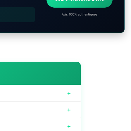
Avis 100% authentiques
+
+
+