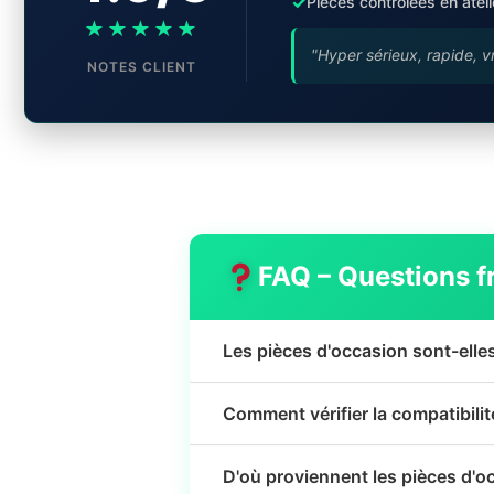
✓
Pièces contrôlées en ateli
★★★★★
"Hyper sérieux, rapide, v
NOTES CLIENT
FAQ – Questions f
Les pièces d'occasion sont-elle
Comment vérifier la compatibili
D'où proviennent les pièces d'o