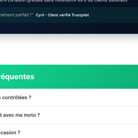
raiment parfait !"
Cyril - Client vérifié Trustpilot
réquentes
s contrôlées ?
té avec ma moto ?
ccasion ?