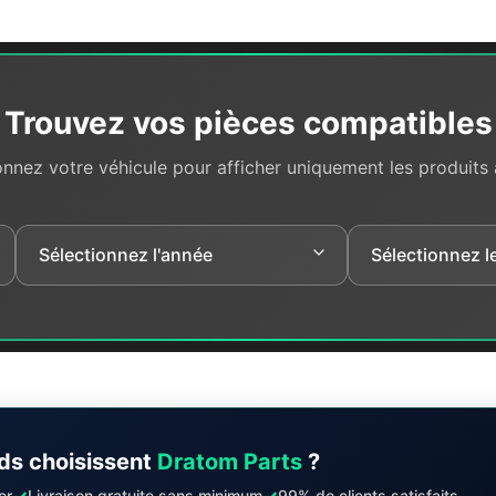
Trouvez vos pièces compatibles
onnez votre véhicule pour afficher uniquement les produits
ds choisissent
Dratom Parts
?
✓
✓
er
Livraison gratuite sans minimum
99% de clients satisfaits