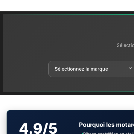
Sélecti
4.9/5
Pourquoi les motar
✓
Pièces contrôlées en ateli