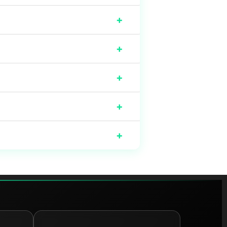
+
+
+
+
+