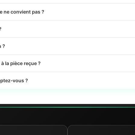
le ne convient pas ?
?
n ?
à la pièce reçue ?
ptez-vous ?