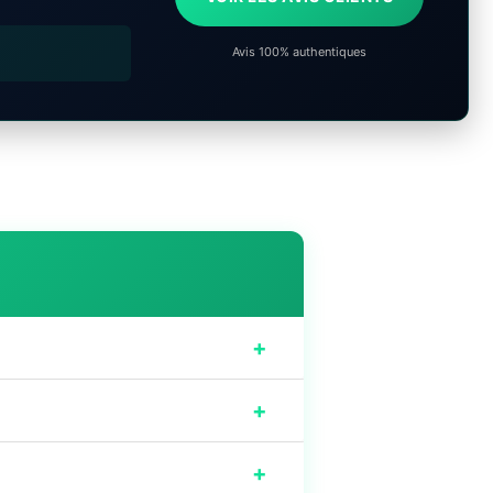
Avis 100% authentiques
+
+
+