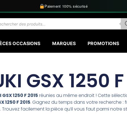
Paiement 100% sécurisé
herche
uits
IÈCES OCCASIONS
MARQUES
PROMOTIONS
KI GSX 1250 F
 GSX 1250 F 2015
réunies au même endroit ! Cette sélec
X 1250 F 2015
. Gagnez du temps dans votre recherche : fr
 Trouvez facilement la pièce qu’il vous faut parmi notre s