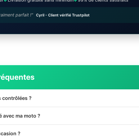
raiment parfait !"
Cyril - Client vérifié Trustpilot
réquentes
s contrôlées ?
té avec ma moto ?
ccasion ?