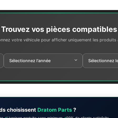
Trouvez vos pièces compatibles
onnez votre véhicule pour afficher uniquement les produits
ds choisissent
Dratom Parts
?
✓
✓
er
Livraison gratuite sans minimum
99% de clients satisfaits