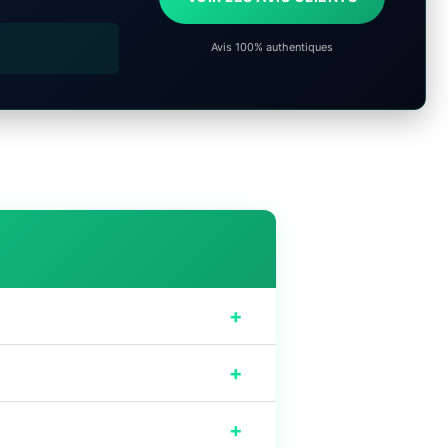
Avis 100% authentiques
+
+
+