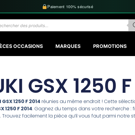
Paiement 100% sécurisé
herche
uits
IÈCES OCCASIONS
MARQUES
PROMOTIONS
KI GSX 1250 F
 GSX 1250 F 2014
réunies au même endroit ! Cette sélec
X 1250 F 2014
. Gagnez du temps dans votre recherche : fr
 Trouvez facilement la pièce qu’il vous faut parmi notre s