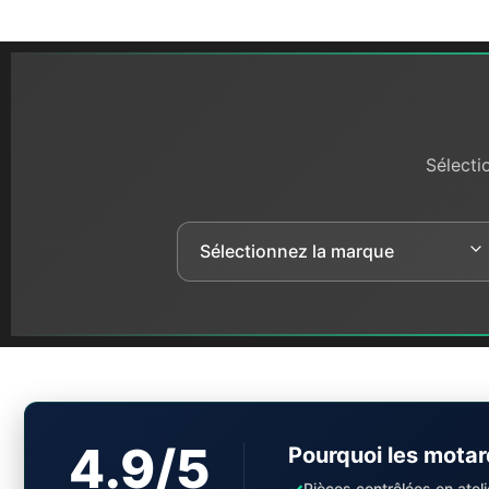
Sélecti
4.9/5
Pourquoi les motar
✓
Pièces contrôlées en ateli