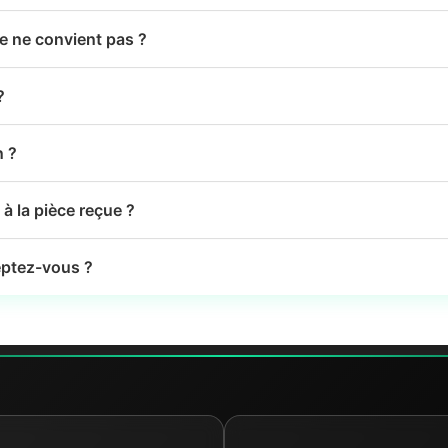
le ne convient pas ?
?
n ?
à la pièce reçue ?
ptez-vous ?