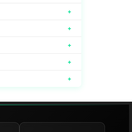
+
+
+
+
+