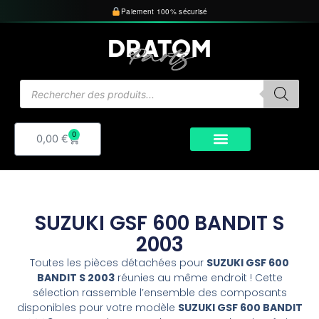
Aller
Paiement 100% sécurisé
au
contenu
Recherche
de
produits
0
Panier
0,00
€
SUZUKI GSF 600 BANDIT S
2003
Toutes les pièces détachées pour
SUZUKI GSF 600
BANDIT S 2003
réunies au même endroit ! Cette
sélection rassemble l’ensemble des composants
disponibles pour votre modèle
SUZUKI GSF 600 BANDIT