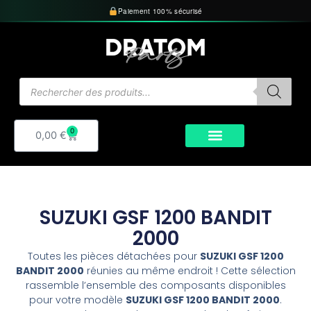
Aller
Paiement 100% sécurisé
au
contenu
Recherche
de
produits
0
Panier
0,00
€
SUZUKI GSF 1200 BANDIT
2000
Toutes les pièces détachées pour
SUZUKI GSF 1200
BANDIT 2000
réunies au même endroit ! Cette sélection
rassemble l’ensemble des composants disponibles
pour votre modèle
SUZUKI GSF 1200 BANDIT 2000
.