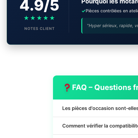
4.9/5
Pourquoi les motar
✓
Pièces contrôlées en ateli
★★★★★
"Hyper sérieux, rapide, v
NOTES CLIENT
FAQ – Questions f
Les pièces d'occasion sont-elle
Comment vérifier la compatibili