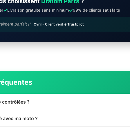
ds choisissent
Dratom Parts
?
✓
✓
er
Livraison gratuite sans minimum
99% de clients satisfaits
raiment parfait !"
Cyril - Client vérifié Trustpilot
réquentes
s contrôlées ?
té avec ma moto ?