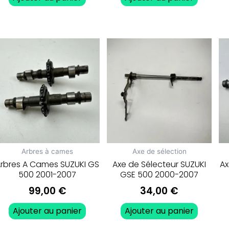
Arbres à cames
Axe de sélection
rbres A Cames SUZUKI GS
Axe de Sélecteur SUZUKI
Ax
500 2001-2007
GSE 500 2000-2007
99,00
€
34,00
€
Ajouter au panier
Ajouter au panier