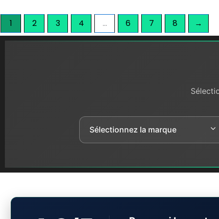
1
2
3
4
…
6
7
8
→
Sélecti