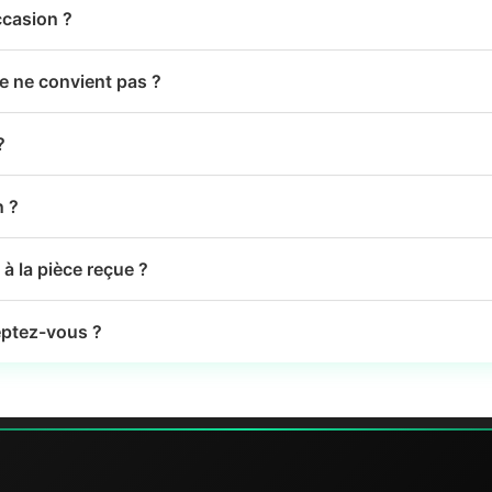
ccasion ?
le ne convient pas ?
?
n ?
à la pièce reçue ?
ptez-vous ?