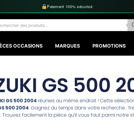
Paiement 100% sécurisé
herche
uits
IÈCES OCCASIONS
MARQUES
PROMOTIONS
ZUKI GS 500 2
KI GS 500 2004
réunies au même endroit ! Cette sélecti
GS 500 2004
. Gagnez du temps dans votre recherche : fre
 Trouvez facilement la pièce qu’il vous faut parmi notre s