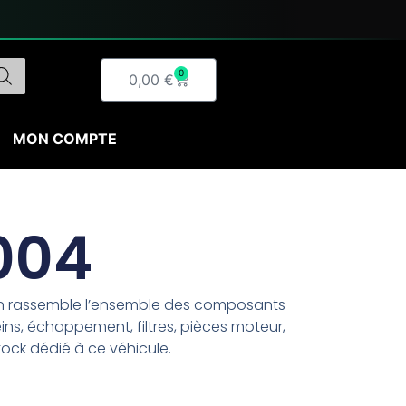
0
Panier
0,00
€
MON COMPTE
004
on rassemble l’ensemble des composants
ins, échappement, filtres, pièces moteur,
tock dédié à ce véhicule.