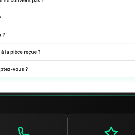
le ne convient pas ?
?
n ?
à la pièce reçue ?
ptez-vous ?