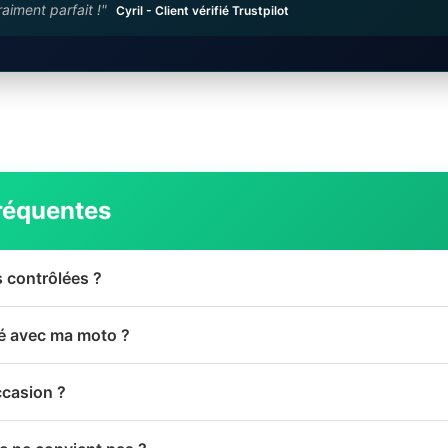
raiment parfait !"
Cyril - Client vérifié Trustpilot
réquentes
s contrôlées ?
té avec ma moto ?
ccasion ?