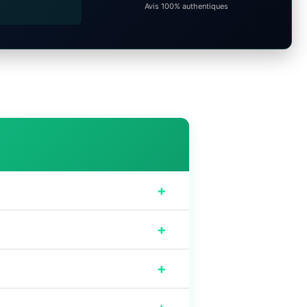
Avis 100% authentiques
+
+
+