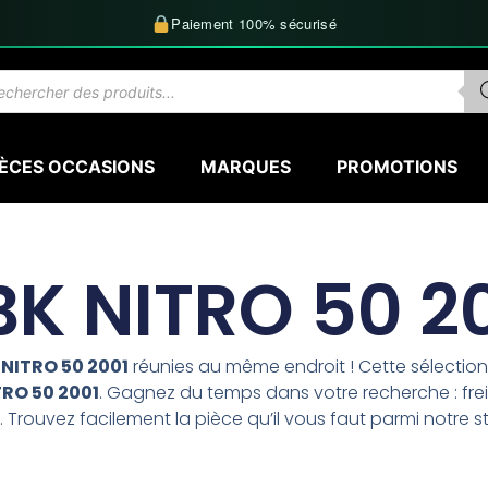
Paiement 100% sécurisé
herche
uits
IÈCES OCCASIONS
MARQUES
PROMOTIONS
K NITRO 50 2
NITRO 50 2001
réunies au même endroit ! Cette sélecti
RO 50 2001
. Gagnez du temps dans votre recherche : frei
 Trouvez facilement la pièce qu’il vous faut parmi notre s