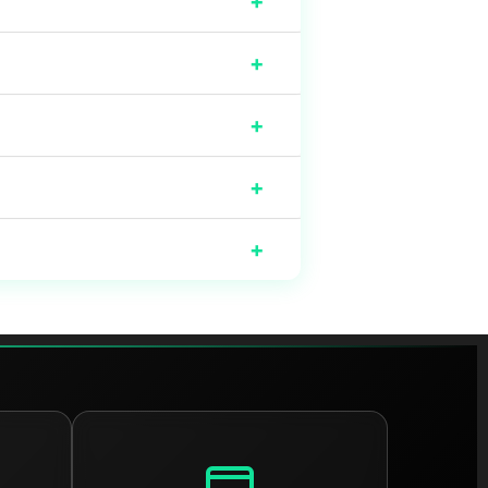
+
+
+
+
+