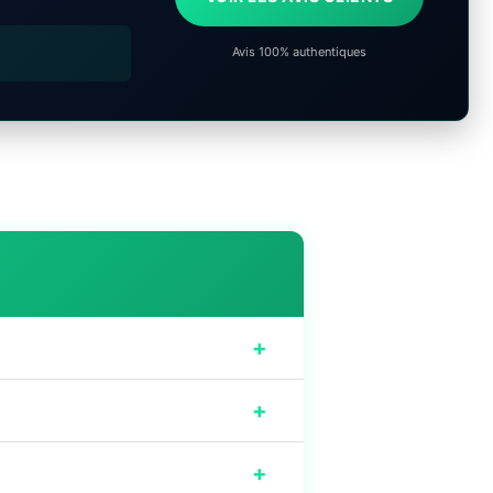
Avis 100% authentiques
+
+
+