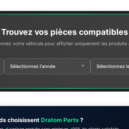
Trouvez vos pièces compatibles
onnez votre véhicule pour afficher uniquement les produits
ds choisissent
Dratom Parts
?
✓
✓
er
Livraison gratuite sans minimum
99% de clients satisfaits