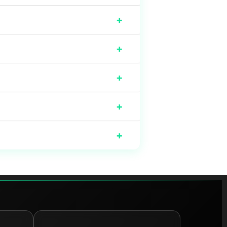
+
+
+
+
+