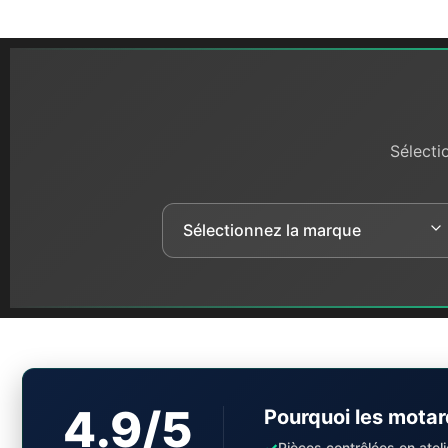
Sélecti
4.9/5
Pourquoi les motar
✓
Pièces contrôlées en ateli