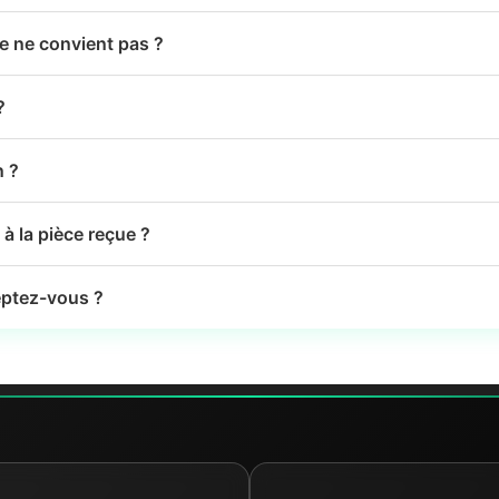
le ne convient pas ?
?
n ?
à la pièce reçue ?
ptez-vous ?