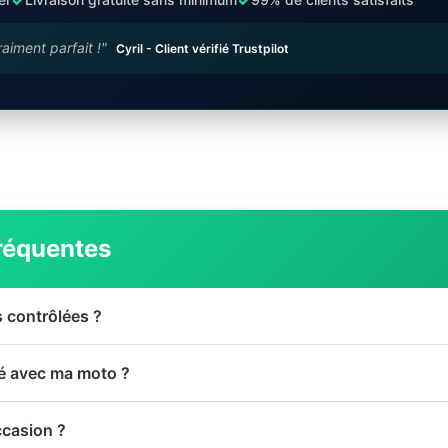
raiment parfait !"
Cyril - Client vérifié Trustpilot
réquentes
s contrôlées ?
té avec ma moto ?
ccasion ?